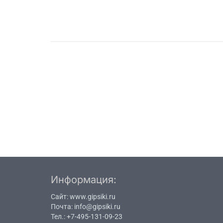
Информация:
Сайт:
www.gipsiki.ru
Почта:
info@gipsiki.ru
Тел.:
+7-495-131-09-23